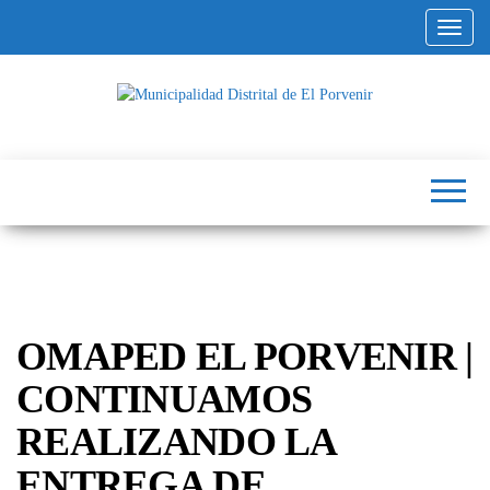
Altern
Municipalidad
Capital
del
Distrital de El
Calzado
Peruano
Porvenir
OMAPED EL PORVENIR |
CONTINUAMOS
REALIZANDO LA
ENTREGA DE