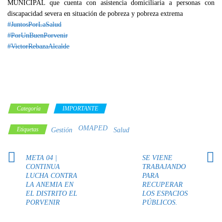
MUNICIPAL que cuenta con asistencia domiciliaria a personas con
discapacidad severa en situación de pobreza y pobreza extrema
#JuntosPorLaSalud
#PorUnBuenPorvenir
#VictorRebazaAlcalde
Categoría
IMPORTANTE
OMAPED
Etiquetas
Gestión
Salud
META 04 |
SE VIENE
CONTINUA
TRABAJANDO
LUCHA CONTRA
PARA
LA ANEMIA EN
RECUPERAR
EL DISTRITO EL
LOS ESPACIOS
PORVENIR
PÚBLICOS.