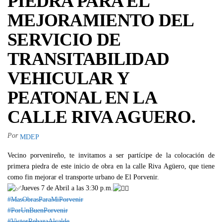
PIEDRA PARA EL
MEJORAMIENTO DEL
SERVICIO DE
TRANSITABILIDAD
VEHICULAR Y
PEATONAL EN LA
CALLE RIVA AGUERO.
Por
MDEP
Vecino porvenireño, te invitamos a ser partícipe de la colocación de
primera piedra de este inicio de obra en la calle Riva Agüero, que tiene
como fin mejorar el transporte urbano de El Porvenir.
Jueves 7 de Abril a las 3:30 p.m.
#MasObrasParaMiPorvenir
#PorUnBuenPorvenir
#VictorRebazaAlcalde