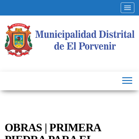
Altern
Municipalidad
Capital
del
Distrital de El
Calzado
Peruano
Porvenir
OBRAS | PRIMERA