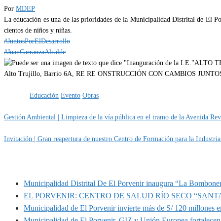
Por
MDEP
La educación es una de las prioridades de la Municipalidad Distrital de El Po
cientos de niños y niñas.
#JuntosPorElDesarrollo
#JuanCarranzaAlcalde
Categoría
EVENTOS
Obras
Etiquetas
Educación
Evento
Obras
Gestión Ambiental | Limpieza de la vía pública en el tramo de la Avenida Revo
Invitación | Gran reapertura de nuestro Centro de Formación para la Indust
MUNIPORVENIR INFORMA
Municipalidad Distrital De El Porvenir inaugura “La Bomboner
EL PORVENIR: CENTRO DE SALUD RÍO SECO “SANT
Municipalidad de El Porvenir invierte más de S/ 120 millones en
Municipalidad de El Porvenir, GIZ y Unión Europea fortalecen 