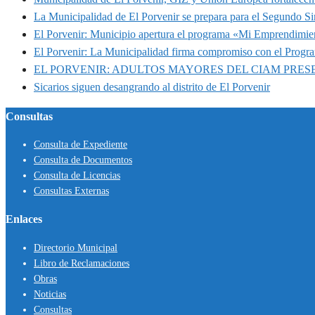
La Municipalidad de El Porvenir se prepara para el Segundo S
El Porvenir: Municipio apertura el programa «Mi Emprendimie
El Porvenir: La Municipalidad firma compromiso con el Progr
EL PORVENIR: ADULTOS MAYORES DEL CIAM PRE
Sicarios siguen desangrando al distrito de El Porvenir
Consultas
Consulta de Expediente
Consulta de Documentos
Consulta de Licencias
Consultas Externas
Enlaces
Directorio Municipal
Libro de Reclamaciones
Obras
Noticias
Consultas