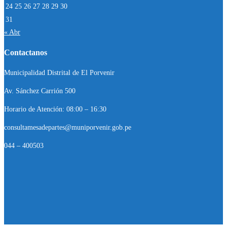
24
25
26
27
28
29
30
31
« Abr
Contactanos
Municipalidad Distrital de El Porvenir
Av. Sánchez Carrión 500
Horario de Atención: 08:00 – 16:30
consultamesadepartes@muniporvenir.gob.pe
044 – 400503