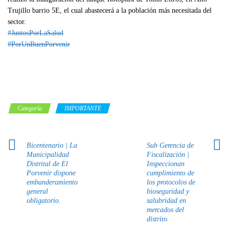
Trujillo barrio 5E, el cual abastecerá a la población más necesitada del
sector.
#JuntosPorLaSalud
#PorUnBuenPorvenir
Categoría
IMPORTANTE
Bicentenario | La
Sub Gerencia de
Municipalidad
Fiscalización |
Distrital de El
Inspeccionan
Porvenir dispone
cumplimiento de
embanderamiento
los protocolos de
general
bioseguridad y
obligatorio.
salubridad en
mercados del
distrito.