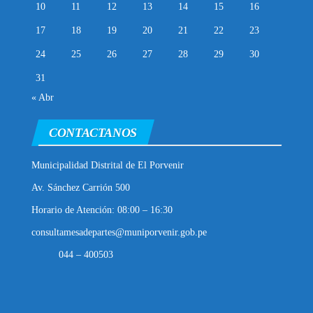
10
11
12
13
14
15
16
17
18
19
20
21
22
23
24
25
26
27
28
29
30
31
« Abr
CONTACTANOS
Municipalidad Distrital de El Porvenir
Av. Sánchez Carrión 500
Horario de Atención: 08:00 – 16:30
consultamesadepartes@muniporvenir.gob.pe
044 – 400503