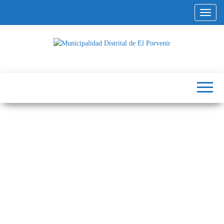
Altern
Municipalidad
Capital
del
Distrital de El
Calzado
Peruano
Porvenir