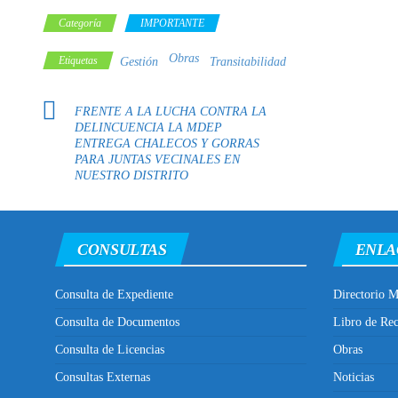
Categoría
IMPORTANTE
Obras
Etiquetas
Gestión
Transitabilidad
FRENTE A LA LUCHA CONTRA LA
DELINCUENCIA LA MDEP
ENTREGA CHALECOS Y GORRAS
PARA JUNTAS VECINALES EN
NUESTRO DISTRITO
CONSULTAS
ENLA
Consulta de Expediente
Directorio M
Consulta de Documentos
Libro de Re
Consulta de Licencias
Obras
Consultas Externas
Noticias