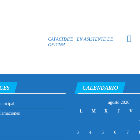
CAPACÍTATE | EN ASISTENTE DE
OFICINA
CES
CALENDARIO
agosto 2026
unicipal
L
M
X
J
V
clamaciones
3
4
5
6
7