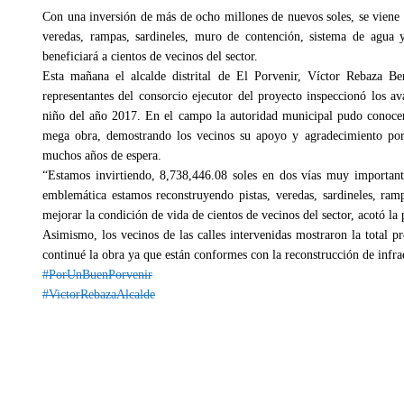
Con una inversión de más de ocho millones de nuevos soles, se viene
veredas, rampas, sardineles, muro de contención, sistema de agua 
beneficiará a cientos de vecinos del sector.
Esta mañana el alcalde distrital de El Porvenir, Víctor Rebaza Be
representantes del consorcio ejecutor del proyecto inspeccionó los a
niño del año 2017. En el campo la autoridad municipal pudo conocer d
mega obra, demostrando los vecinos su apoyo y agradecimiento por e
muchos años de espera.
“Estamos invirtiendo, 8,738,446.08 soles en dos vías muy important
emblemática estamos reconstruyendo pistas, veredas, sardineles, ram
mejorar la condición de vida de cientos de vecinos del sector, acotó la 
Asimismo, los vecinos de las calles intervenidas mostraron la total p
continué la obra ya que están conformes con la reconstrucción de infrae
#PorUnBuenPorvenir
#VictorRebazaAlcalde