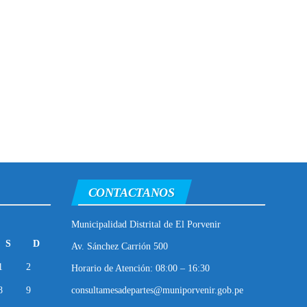
CONTACTANOS
Municipalidad Distrital de El Porvenir
S
D
Av. Sánchez Carrión 500
1
2
Horario de Atención: 08:00 – 16:30
8
9
consultamesadepartes@muniporvenir.gob.pe