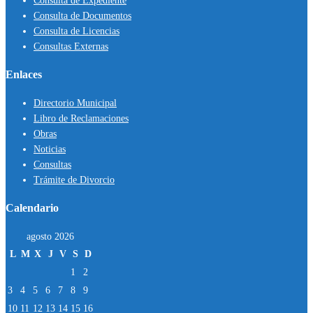
Consulta de Expediente
Consulta de Documentos
Consulta de Licencias
Consultas Externas
Enlaces
Directorio Municipal
Libro de Reclamaciones
Obras
Noticias
Consultas
Trámite de Divorcio
Calendario
agosto 2026
L
M
X
J
V
S
D
1
2
3
4
5
6
7
8
9
10
11
12
13
14
15
16