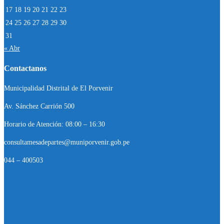
17
18
19
20
21
22
23
24
25
26
27
28
29
30
31
« Abr
Contactanos
Municipalidad Distrital de El Porvenir
Av. Sánchez Carrión 500
Horario de Atención: 08:00 – 16:30
consultamesadepartes@muniporvenir.gob.pe
044 – 400503