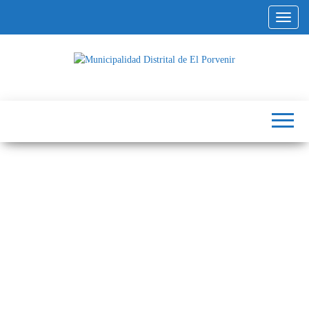
Altern
Municipalidad
Capital
del
Distrital de El
Calzado
Peruano
Porvenir