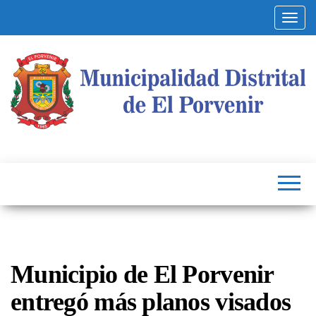
Altern
Municipalidad
Capital
del
Distrital de El
Calzado
Peruano
Porvenir
Municipio de El Porvenir
entregó más planos visados