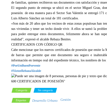
de familias, quienes recibieron sus documentos con satisfacción y mue
El segundo punto de entrega se ubicó en el sector Miguel Grau, dond
posesión. de esta manera para el Sector San Valentín se entregó 171 ce
Luis Alberto Sánchez un total de 181 certificados.
«Son más de 20 años que los vecinos de estas zonas populosas han teni
sus viviendas y tener un techo donde vivir. A ellos se sumó la proble
para poder entregar estos documentos, felizmente ahora se han super
realidad”, expresó el alcalde Rebaza Benites.
CERTIFICADOS CON CÓDIGO QR
Cabe mencionar que los nuevos certificados de posesión que emite la 
de barras que permite que este documento sea seguro e inalterable
información en tiempo real del expediente técnico, los nombres de los p
#PorUnBuenPorvenir
#VictorRebazaAlcalde
Categoría
Sin categoría
Gestión
Etiquetas
Desarrollo Urbano