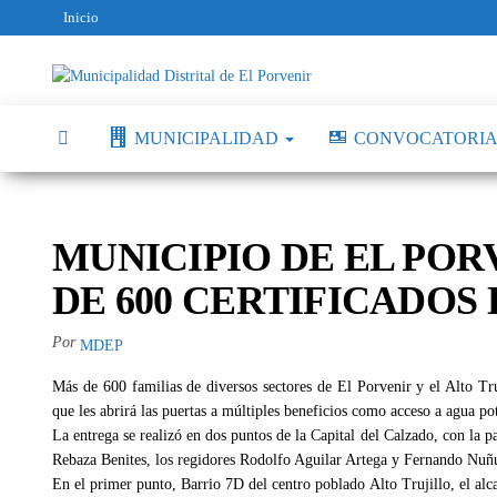
Inicio
Municipalidad
Capital
del
Distrital de El
Calzado
MUNICIPALIDAD
CONVOCATORIA
Peruano
Porvenir
MUNICIPIO DE EL PO
DE 600 CERTIFICADOS
Por
MDEP
Más de 600 familias de diversos sectores de El Porvenir y el Alto Truj
que les abrirá las puertas a múltiples beneficios como acceso a agua pota
La entrega se realizó en dos puntos de la Capital del Calzado, con la pa
Rebaza Benites, los regidores Rodolfo Aguilar Artega y Fernando Nuñu
En el primer punto, Barrio 7D del centro poblado Alto Trujillo, el al