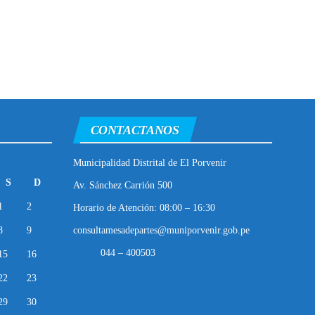
CONTACTANOS
Municipalidad Distrital de El Porvenir
S
D
Av. Sánchez Carrión 500
1
2
Horario de Atención: 08:00 – 16:30
8
9
consultamesadepartes@muniporvenir.gob.pe
044 – 400503
15
16
22
23
29
30