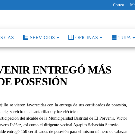
Correo
Ma
S CAS
SERVICIOS
OFICINAS
TUPA
RVENIR ENTREGÓ MÁS
 DE POSESIÓN
illo se vieron favorecidas con la entrega de sus certificados de posesión,
ble, servicio de alcantarillado y luz eléctrica.
rticipación del alcalde de la Municipalidad Distrital de El Porvenir, Víctor
vero Ibáñez, así como el dirigente vecinal Agapito Sebastián Sarovio.
calde entregó 150 certificados de posesión para el mismo número de cabezas