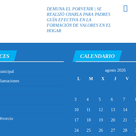
DEMUNA EL PORVENIR | SE
REALIZÓ CHARLA PARA PADRES
GUÍA EFECTIVA EN LA
FORMACIÓN DE VALORES EN EL
HOGAR
CES
CALENDARIO
agosto 2026
unicipal
L
M
X
J
V
clamaciones
3
4
5
6
7
10
11
12
13
14
ivorcio
17
18
19
20
21
24
25
26
27
28