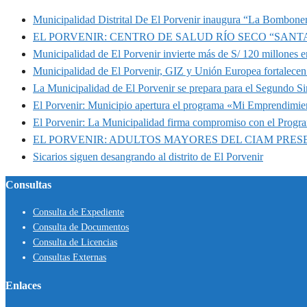
Municipalidad Distrital De El Porvenir inaugura “La Bomboner
EL PORVENIR: CENTRO DE SALUD RÍO SECO “SANT
Municipalidad de El Porvenir invierte más de S/ 120 millones en
Municipalidad de El Porvenir, GIZ y Unión Europea fortalecen 
La Municipalidad de El Porvenir se prepara para el Segundo S
El Porvenir: Municipio apertura el programa «Mi Emprendimie
El Porvenir: La Municipalidad firma compromiso con el Progr
EL PORVENIR: ADULTOS MAYORES DEL CIAM PRE
Sicarios siguen desangrando al distrito de El Porvenir
Consultas
Consulta de Expediente
Consulta de Documentos
Consulta de Licencias
Consultas Externas
Enlaces