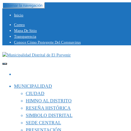
Saltar
Alternar la navegación
al
Inicio
contenido
Correo
Mapa De Sitio
Transparencia
Conoce Cómo Protegerte Del Coronavirus
Capital del Calzado Peruano
Municipalidad Distrital de El Porvenir
MUNICIPALIDAD
CIUDAD
HIMNO AL DISTRITO
RESEÑA HISTÓRICA
SIMBOLO DISTRITAL
SEDE CENTRAL
PRESENTACIÓN