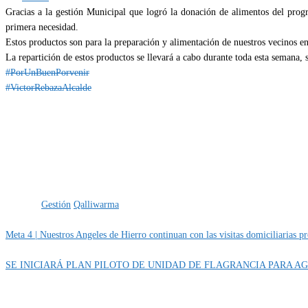
Gracias a la gestión Municipal que logró la donación de alimentos del prog
primera necesidad.
Estos productos son para la preparación y alimentación de nuestros vecinos e
La repartición de estos productos se llevará a cabo durante toda esta semana,
#PorUnBuenPorvenir
#VictorRebazaAlcalde
Categoría
IMPORTANTE
Etiquetas
Gestión
Qalliwarma
Meta 4 | Nuestros Angeles de Hierro continuan con las visitas domiciliarias 
SE INICIARÁ PLAN PILOTO DE UNIDAD DE FLAGRANCIA PARA AG
MUNIPORVENIR INFORMA