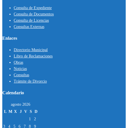
Consulta de Expediente
Consulta de Documentos
Consulta de Licencias
Consultas Externas
Enlaces
Directorio Municipal
Libro de Reclamaciones
Obras
Noticias
Consultas
Trámite de Divorcio
Calendario
agosto 2026
L
M
X
J
V
S
D
1
2
3
4
5
6
7
8
9