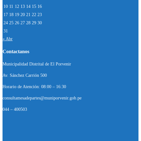
10
11
12
13
14
15
16
17
18
19
20
21
22
23
24
25
26
27
28
29
30
31
« Abr
Contactanos
Municipalidad Distrital de El Porvenir
Av. Sánchez Carrión 500
Horario de Atención: 08:00 – 16:30
consultamesadepartes@muniporvenir.gob.pe
044 – 400503