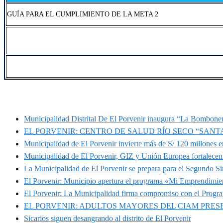
GUÍA PARA EL CUMPLIMIENTO DE LA META 2
MUNIPORVENIR INFORMA
Municipalidad Distrital De El Porvenir inaugura “La Bomboner
EL PORVENIR: CENTRO DE SALUD RÍO SECO “SANT
Municipalidad de El Porvenir invierte más de S/ 120 millones en
Municipalidad de El Porvenir, GIZ y Unión Europea fortalecen 
La Municipalidad de El Porvenir se prepara para el Segundo S
El Porvenir: Municipio apertura el programa «Mi Emprendimie
El Porvenir: La Municipalidad firma compromiso con el Progr
EL PORVENIR: ADULTOS MAYORES DEL CIAM PRE
Sicarios siguen desangrando al distrito de El Porvenir