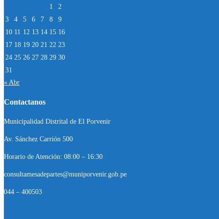
1
2
3
4
5
6
7
8
9
10
11
12
13
14
15
16
17
18
19
20
21
22
23
24
25
26
27
28
29
30
31
« Abr
Contactanos
Municipalidad Distrital de El Porvenir
Av. Sánchez Carrión 500
Horario de Atención: 08:00 – 16:30
consultamesadepartes@muniporvenir.gob.pe
044 – 400503