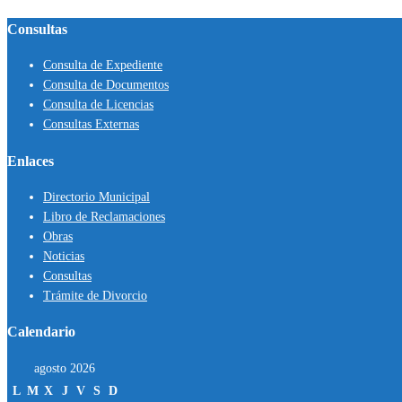
Consultas
Consulta de Expediente
Consulta de Documentos
Consulta de Licencias
Consultas Externas
Enlaces
Directorio Municipal
Libro de Reclamaciones
Obras
Noticias
Consultas
Trámite de Divorcio
Calendario
agosto 2026
L
M
X
J
V
S
D