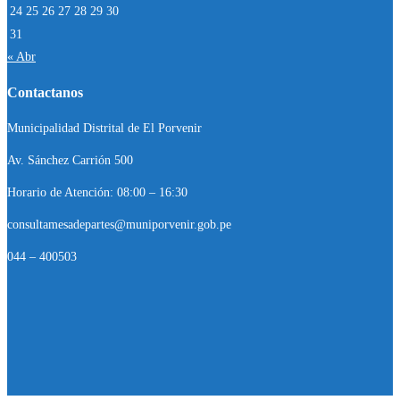
24
25
26
27
28
29
30
31
« Abr
Contactanos
Municipalidad Distrital de El Porvenir
Av. Sánchez Carrión 500
Horario de Atención: 08:00 – 16:30
consultamesadepartes@muniporvenir.gob.pe
044 – 400503