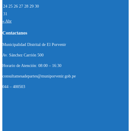
24
25
26
27
28
29
30
31
« Abr
Contactanos
Municipalidad Distrital de El Porvenir
Av. Sánchez Carrión 500
Horario de Atención: 08:00 – 16:30
consultamesadepartes@muniporvenir.gob.pe
044 – 400503