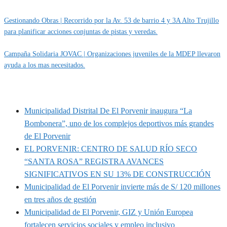
Gestionando Obras | Recorrido por la Av. 53 de barrio 4 y 3A Alto Trujillo
para planificar acciones conjuntas de pistas y veredas.
Campaña Solidaria JOVAC | Organizaciones juveniles de la MDEP llevaron
ayuda a los mas necesitados.
MUNIPORVENIR INFORMA
Municipalidad Distrital De El Porvenir inaugura “La
Bombonera”, uno de los complejos deportivos más grandes
de El Porvenir
EL PORVENIR: CENTRO DE SALUD RÍO SECO
“SANTA ROSA” REGISTRA AVANCES
SIGNIFICATIVOS EN SU 13% DE CONSTRUCCIÓN
Municipalidad de El Porvenir invierte más de S/ 120 millones
en tres años de gestión
Municipalidad de El Porvenir, GIZ y Unión Europea
fortalecen servicios sociales y empleo inclusivo