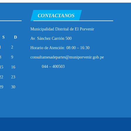
CONTACTANOS
Municipalidad Distrital de El Porvenir
S
D
Av. Sánchez Carrión 500
1
2
Horario de Atención: 08:00 – 16:30
8
9
consultamesadepartes@muniporvenir.gob.pe
044 – 400503
15
16
22
23
29
30