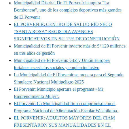
Municipalidad Distrital De El Porvenir inaugura “La
Bombonera”, uno de los complejos deportivos más grandes
de El Porvenir
EL PORVENIR: CENTRO DE SALUD RÍO SECO
“SANTA ROSA” REGISTRA AVANCES
SIGNIFICATIVOS EN SU 13% DE CONSTRUCCIÓN
Municipalidad de El Porvenir invierte más de S/ 120 millones
en tres años de gestión
Municipalidad de El Porvenir, GIZ y Unión Europea
fortalecen servicios sociales y empleo inclusivo
La Municipalidad de El Porvenir se prepara para el Segundo
Simulacro Nacional Multipeligro 2025
El Porvenir: Municipio apertura el programa «Mi
Emprendimiento Mujer”.
El Porvenir: La Municipalidad firma compromiso con el
Programa Nacional de Alimentación Escolar Wasinikuna.
EL PORVENIR: ADULTOS MAYORES DEL CIAM
PRESENTARON SUS MANUALIDADES EN EL