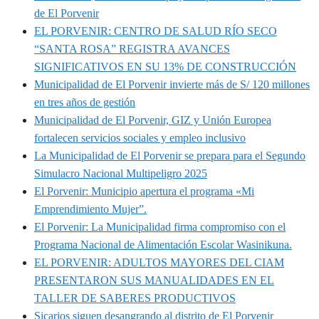
de El Porvenir
EL PORVENIR: CENTRO DE SALUD RÍO SECO
“SANTA ROSA” REGISTRA AVANCES
SIGNIFICATIVOS EN SU 13% DE CONSTRUCCIÓN
Municipalidad de El Porvenir invierte más de S/ 120 millones
en tres años de gestión
Municipalidad de El Porvenir, GIZ y Unión Europea
fortalecen servicios sociales y empleo inclusivo
La Municipalidad de El Porvenir se prepara para el Segundo
Simulacro Nacional Multipeligro 2025
El Porvenir: Municipio apertura el programa «Mi
Emprendimiento Mujer”.
El Porvenir: La Municipalidad firma compromiso con el
Programa Nacional de Alimentación Escolar Wasinikuna.
EL PORVENIR: ADULTOS MAYORES DEL CIAM
PRESENTARON SUS MANUALIDADES EN EL
TALLER DE SABERES PRODUCTIVOS
Sicarios siguen desangrando al distrito de El Porvenir