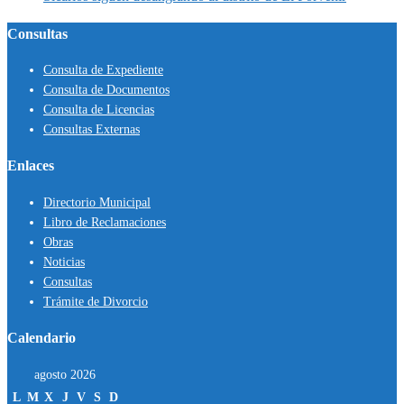
Consultas
Consulta de Expediente
Consulta de Documentos
Consulta de Licencias
Consultas Externas
Enlaces
Directorio Municipal
Libro de Reclamaciones
Obras
Noticias
Consultas
Trámite de Divorcio
Calendario
agosto 2026
L
M
X
J
V
S
D