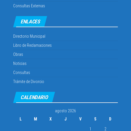
Consultas Externas
ENLACES
Directorio Municipal
Libro de Reclamaciones
Obras
Noticias
Consultas
Trámite de Divorcio
CALENDARIO
agosto 2026
L
M
X
J
V
S
D
1
2