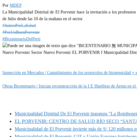
Por
MDEP
La Municipalidad Distrital de El Porvenir hace la invitación a los profesores 
de Julio desde las 10 de la mañana en el sector.
#JuntosPorLaSalud
#PorUnBuenPorvenir
#BicentenarioDelPerú
Categoría
EVENTOS
Inspección en Mercados | Cumplimiento de los protocolos de bioseguridad y sa
Obras Bicentenario | Inician reconstrucción de la I.E Huellitas de Arena en el
MUNIPORVENIR INFORMA
Municipalidad Distrital De El Porvenir inaugura “La Bomboner
EL PORVENIR: CENTRO DE SALUD RÍO SECO “SANT
Municipalidad de El Porvenir invierte más de S/ 120 millones en
Municipalidad de El Porvenir, GIZ y Unión Europea fortalecen 