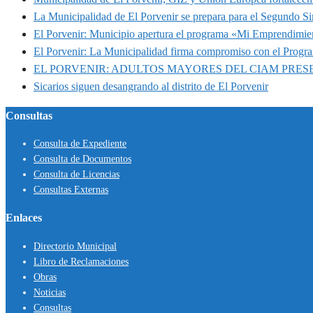
La Municipalidad de El Porvenir se prepara para el Segundo S
El Porvenir: Municipio apertura el programa «Mi Emprendimie
El Porvenir: La Municipalidad firma compromiso con el Progr
EL PORVENIR: ADULTOS MAYORES DEL CIAM PRE
Sicarios siguen desangrando al distrito de El Porvenir
Consultas
Consulta de Expediente
Consulta de Documentos
Consulta de Licencias
Consultas Externas
Enlaces
Directorio Municipal
Libro de Reclamaciones
Obras
Noticias
Consultas