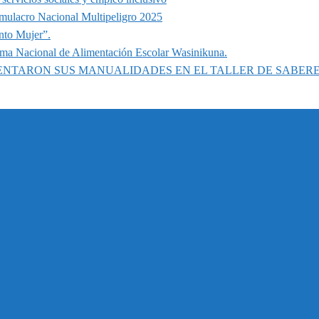
imulacro Nacional Multipeligro 2025
nto Mujer”.
ama Nacional de Alimentación Escolar Wasinikuna.
SENTARON SUS MANUALIDADES EN EL TALLER DE SABER