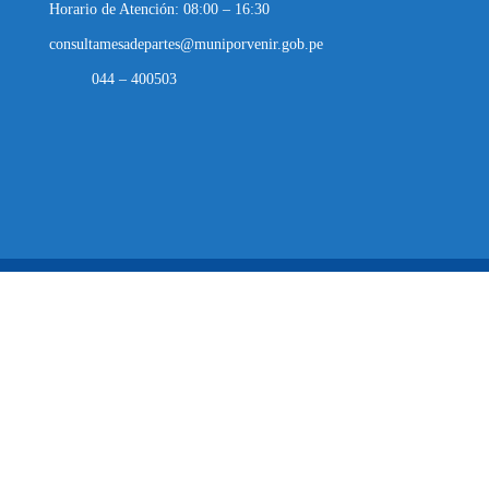
Horario de Atención: 08:00 – 16:30
consultamesadepartes@muniporvenir.gob.pe
044 – 400503
Municipalidad Distrital de El Porvenir
2025