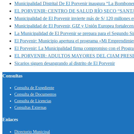
Municipalidad Distrital De El Porvenir inaugura “La Bomboner
EL PORVENIR: CENTRO DE SALUD RÍO SECO “SANT
Municipalidad de El Porvenir invierte más de S/ 120 millones en
Municipalidad de El Porvenir, GIZ y Unión Europea fortalecen 
La Municipalidad de El Porvenir se prepara para el Segundo S
El Porvenir: Municipio apertura el programa «Mi Emprendimie
El Porvenir: La Municipalidad firma compromiso con el Progr
EL PORVENIR: ADULTOS MAYORES DEL CIAM PRE
Sicarios siguen desangrando al distrito de El Porvenir
Consultas
Consulta de Expediente
Consulta de Documentos
Consulta de Licencias
Consultas Externas
Enlaces
Directorio Municipal