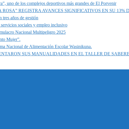
a”, uno de los complejos deportivos más grandes de El Porvenir
A ROSA” REGISTRA AVANCES SIGNIFICATIVOS EN SU 13%
 tres años de gestión
servicios sociales y empleo inclusivo
imulacro Nacional Multipeligro 2025
nto Mujer”.
ama Nacional de Alimentación Escolar Wasinikuna.
SENTARON SUS MANUALIDADES EN EL TALLER DE SABER