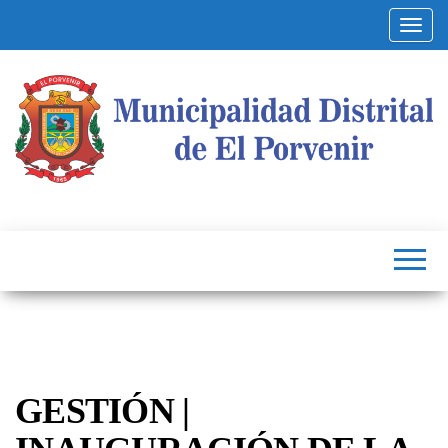
Altern
Municipalidad
Capital
del
Distrital de El
Calzado
Peruano
Porvenir
GESTIÓN |