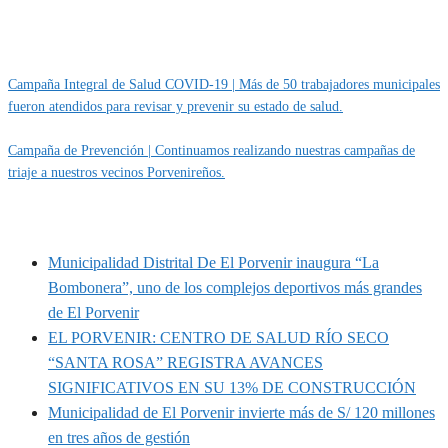
Categoría
IMPORTANTE
Campaña Integral de Salud COVID-19 | Más de 50 trabajadores municipales
fueron atendidos para revisar y prevenir su estado de salud.
Campaña de Prevención | Continuamos realizando nuestras campañas de
triaje a nuestros vecinos Porvenireños.
MUNIPORVENIR INFORMA
Municipalidad Distrital De El Porvenir inaugura “La
Bombonera”, uno de los complejos deportivos más grandes
de El Porvenir
EL PORVENIR: CENTRO DE SALUD RÍO SECO
“SANTA ROSA” REGISTRA AVANCES
SIGNIFICATIVOS EN SU 13% DE CONSTRUCCIÓN
Municipalidad de El Porvenir invierte más de S/ 120 millones
en tres años de gestión