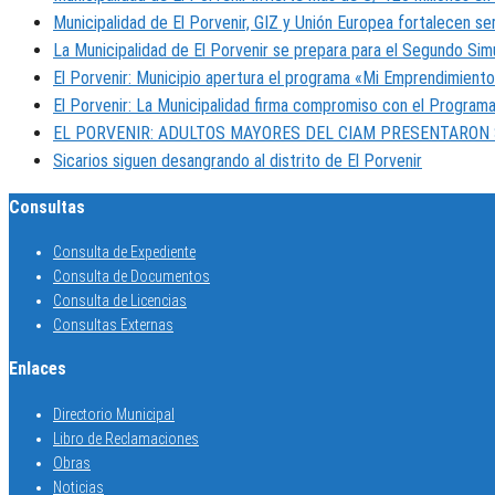
Municipalidad de El Porvenir, GIZ y Unión Europea fortalecen ser
La Municipalidad de El Porvenir se prepara para el Segundo Sim
El Porvenir: Municipio apertura el programa «Mi Emprendimiento
El Porvenir: La Municipalidad firma compromiso con el Programa
EL PORVENIR: ADULTOS MAYORES DEL CIAM PRESENTARON
Sicarios siguen desangrando al distrito de El Porvenir
Consultas
Consulta de Expediente
Consulta de Documentos
Consulta de Licencias
Consultas Externas
Enlaces
Directorio Municipal
Libro de Reclamaciones
Obras
Noticias