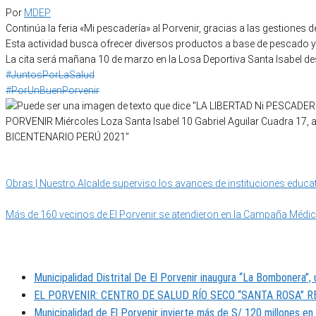
Por
MDEP
Continúa la feria «Mi pescadería» al Porvenir, gracias a las gestiones 
Esta actividad busca ofrecer diversos productos a base de pescado y 
La cita será mañana 10 de marzo en la Losa Deportiva Santa Isabel de
#JuntosPorLaSalud
#PorUnBuenPorvenir
Categoría
EVENTOS
Obras | Nuestro Alcalde superviso los avances de instituciones educa
Más de 160 vecinos de El Porvenir se atendieron en la Campaña Médico
MUNIPORVENIR INFORMA
Municipalidad Distrital De El Porvenir inaugura “La Bombonera”
EL PORVENIR: CENTRO DE SALUD RÍO SECO “SANTA ROSA” 
Municipalidad de El Porvenir invierte más de S/ 120 millones en