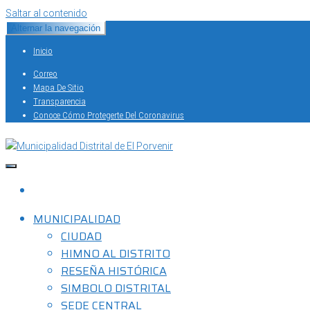
Saltar al contenido
Alternar la navegación
Inicio
Correo
Mapa De Sitio
Transparencia
Conoce Cómo Protegerte Del Coronavirus
Capital del Calzado Peruano
Municipalidad Distrital de El Porvenir
MUNICIPALIDAD
CIUDAD
HIMNO AL DISTRITO
RESEÑA HISTÓRICA
SIMBOLO DISTRITAL
SEDE CENTRAL