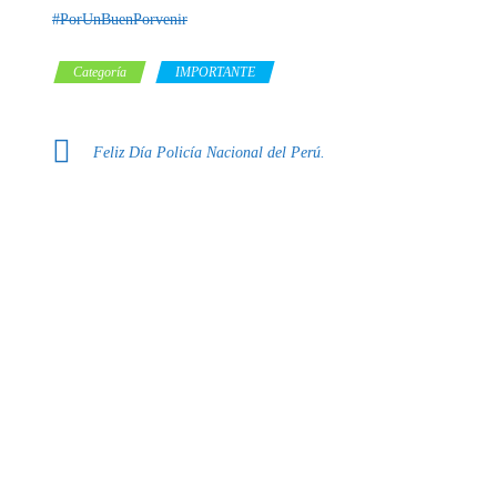
#PorUnBuenPorvenir
Categoría
IMPORTANTE
Feliz Día Policía Nacional del Perú.