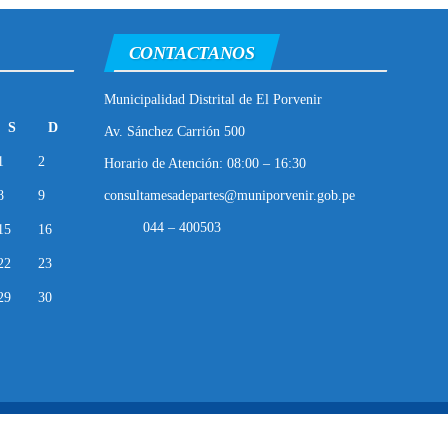
CONTACTANOS
Municipalidad Distrital de El Porvenir
S
D
Av. Sánchez Carrión 500
1
2
Horario de Atención: 08:00 – 16:30
8
9
consultamesadepartes@muniporvenir.gob.pe
044 – 400503
15
16
22
23
29
30