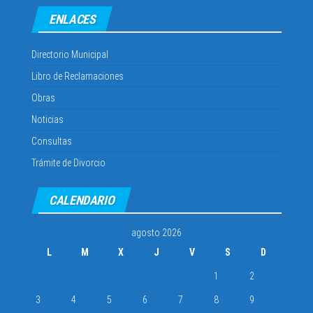
ENLACES
Directorio Municipal
Libro de Reclamaciones
Obras
Noticias
Consultas
Trámite de Divorcio
CALENDARIO
agosto 2026
L
M
X
J
V
S
D
1
2
3
4
5
6
7
8
9