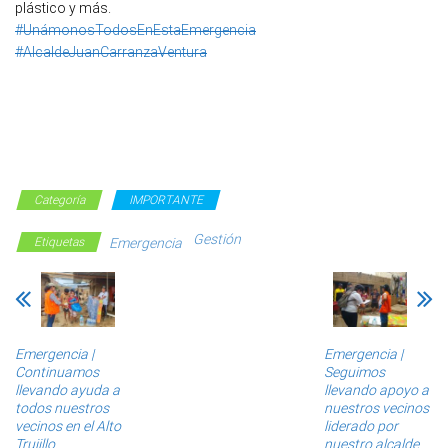
plástico y más.
#UnámonosTodosEnEstaEmergencia
#AlcaldeJuanCarranzaVentura
Categoría
IMPORTANTE
Gestión
Etiquetas
Emergencia
Emergencia |
Emergencia |
Continuamos
Seguimos
llevando ayuda a
llevando apoyo a
todos nuestros
nuestros vecinos
vecinos en el Alto
liderado por
Trujillo.
nuestro alcalde