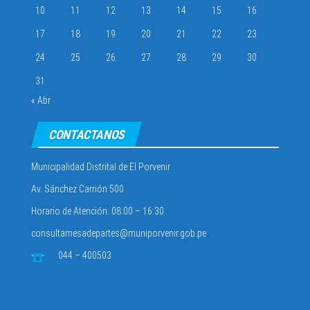
10
11
12
13
14
15
16
17
18
19
20
21
22
23
24
25
26
27
28
29
30
31
« Abr
CONTACTANOS
Municipalidad Distrital de El Porvenir
Av. Sánchez Carrión 500
Horario de Atención: 08:00 – 16:30
consultamesadepartes@muniporvenir.gob.pe
044 – 400503