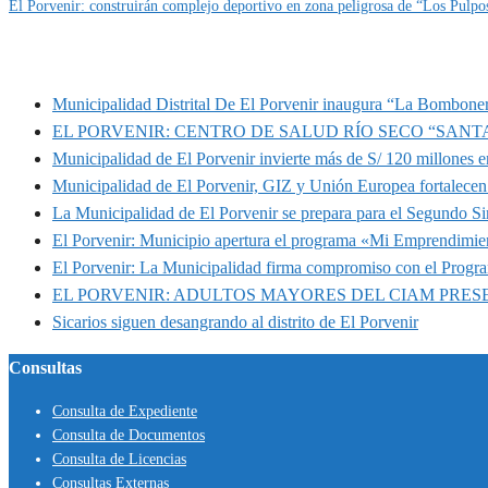
El Porvenir: construirán complejo deportivo en zona peligrosa de “Los Pulpo
MUNIPORVENIR INFORMA
Municipalidad Distrital De El Porvenir inaugura “La Bomboner
EL PORVENIR: CENTRO DE SALUD RÍO SECO “SANT
Municipalidad de El Porvenir invierte más de S/ 120 millones en
Municipalidad de El Porvenir, GIZ y Unión Europea fortalecen 
La Municipalidad de El Porvenir se prepara para el Segundo S
El Porvenir: Municipio apertura el programa «Mi Emprendimie
El Porvenir: La Municipalidad firma compromiso con el Progr
EL PORVENIR: ADULTOS MAYORES DEL CIAM PRE
Sicarios siguen desangrando al distrito de El Porvenir
Consultas
Consulta de Expediente
Consulta de Documentos
Consulta de Licencias
Consultas Externas