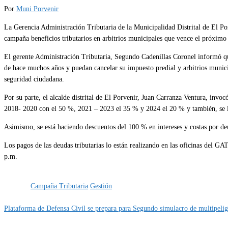
Por
Muni Porvenir
La Gerencia Administración Tributaria de la Municipalidad Distrital de El Por
campaña beneficios tributarios en arbitrios municipales que vence el próximo
El gerente Administración Tributaria, Segundo Cadenillas Coronel informó qu
de hace muchos años y puedan cancelar su impuesto predial y arbitrios municip
seguridad ciudadana.
Por su parte, el alcalde distrital de El Porvenir, Juan Carranza Ventura, invo
2018- 2020 con el 50 %, 2021 – 2023 el 35 % y 2024 el 20 % y también, se les 
Asimismo, se está haciendo descuentos del 100 % en intereses y costas por de
Los pagos de las deudas tributarias lo están realizando en las oficinas del GA
p.m.
Categoría
Gestión
IMPORTANTE
Etiquetas
Campaña Tributaria
Gestión
Plataforma de Defensa Civil se prepara para Segundo simulacro de multipelig