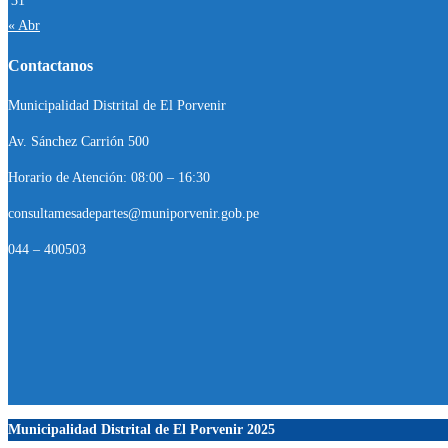
31
« Abr
Contactanos
Municipalidad Distrital de El Porvenir
Av. Sánchez Carrión 500
Horario de Atención: 08:00 – 16:30
consultamesadepartes@muniporvenir.gob.pe
044 – 400503
Municipalidad Distrital de El Porvenir
2025