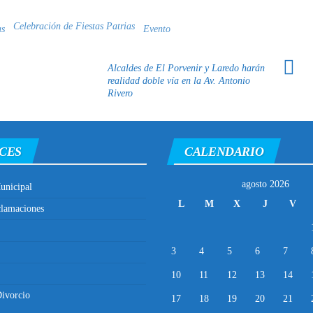
Celebración de Fiestas Patrias
as
Evento
Alcaldes de El Porvenir y Laredo harán
realidad doble vía en la Av. Antonio
Rivero
CES
CALENDARIO
agosto 2026
unicipal
L
M
X
J
V
clamaciones
3
4
5
6
7
10
11
12
13
14
ivorcio
17
18
19
20
21