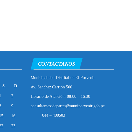
CONTACTANOS
Municipalidad Distrital de El Porvenir
S
D
Av. Sánchez Carrión 500
1
2
Horario de Atención: 08:00 – 16:30
8
9
consultamesadepartes@muniporvenir.gob.pe
044 – 400503
15
16
22
23