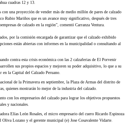
cahua cuadras 12 y 13.
rias con una proyección de vender más de medio millón de pares de calzado
rco Rubio Mariños que es un avance muy significativo, después de tres
oempresas de calzado en la región”, comentó Carranza Ventura.
nados, por la comisión encargada de garantizar que el calzado exhibido
ripciones están abiertas con informes en la municipalidad o consultando al
ando contra esta crisis económica con las 2 calzaferias de El Porvenir
arrollen sus propios espacios y mejoren su poder adquisitivo, lo que a su
ir en la Capital del Calzado Peruano.
nacional de la Primavera en septiembre, la Plaza de Armas del distrito de
ras, quienes mostrarán lo mejor de la industria del calzado.
unto con los empresarios del calzado para lograr los objetivos propuestos
ales y nacionales.
izadora Elías León Rosales, el micro empresario del cuero Ricardo Espinoza
l Oliva Lozano y el gerente municipal (e) Jose Cosavalente Vidarte.