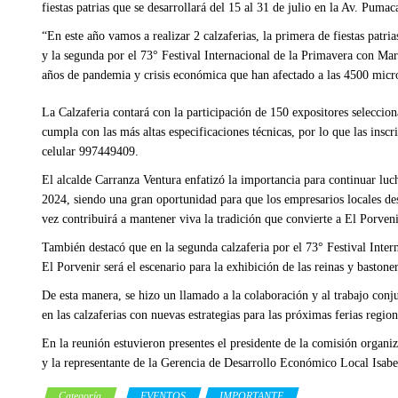
fiestas patrias que se desarrollará del 15 al 31 de julio en la Av. Puma
“En este año vamos a realizar 2 calzaferias, la primera de fiestas pat
y la segunda por el 73° Festival Internacional de la Primavera con Ma
años de pandemia y crisis económica que han afectado a las 4500 micr
La Calzaferia contará con la participación de 150 expositores seleccio
cumpla con las más altas especificaciones técnicas, por lo que las insc
celular 997449409.
El alcalde Carranza Ventura enfatizó la importancia para continuar luch
2024, siendo una gran oportunidad para que los empresarios locales des
vez contribuirá a mantener viva la tradición que convierte a El Porven
También destacó que en la segunda calzaferia por el 73° Festival Inter
El Porvenir será el escenario para la exhibición de las reinas y bastone
De esta manera, se hizo un llamado a la colaboración y al trabajo conj
en las calzaferias con nuevas estrategias para las próximas ferias region
En la reunión estuvieron presentes el presidente de la comisión organ
y la representante de la Gerencia de Desarrollo Económico Local Isabe
Categoría
EVENTOS
IMPORTANTE