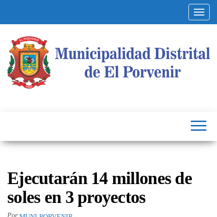
Altern
Municipalidad
Capital
del
Distrital de El
Calzado
Peruano
Porvenir
Ejecutarán 14 millones de
soles en 3 proyectos
Por
MUNI PORVENIR