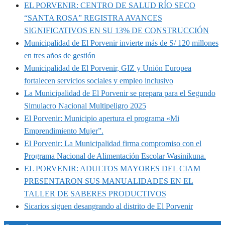
EL PORVENIR: CENTRO DE SALUD RÍO SECO
“SANTA ROSA” REGISTRA AVANCES
SIGNIFICATIVOS EN SU 13% DE CONSTRUCCIÓN
Municipalidad de El Porvenir invierte más de S/ 120 millones
en tres años de gestión
Municipalidad de El Porvenir, GIZ y Unión Europea
fortalecen servicios sociales y empleo inclusivo
La Municipalidad de El Porvenir se prepara para el Segundo
Simulacro Nacional Multipeligro 2025
El Porvenir: Municipio apertura el programa «Mi
Emprendimiento Mujer”.
El Porvenir: La Municipalidad firma compromiso con el
Programa Nacional de Alimentación Escolar Wasinikuna.
EL PORVENIR: ADULTOS MAYORES DEL CIAM
PRESENTARON SUS MANUALIDADES EN EL
TALLER DE SABERES PRODUCTIVOS
Sicarios siguen desangrando al distrito de El Porvenir