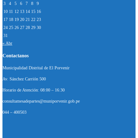
3
4
5
6
7
8
9
10
11
12
13
14
15
16
17
18
19
20
21
22
23
24
25
26
27
28
29
30
31
« Abr
Contactanos
Municipalidad Distrital de El Porvenir
Av. Sánchez Carrión 500
Horario de Atención: 08:00 – 16:30
consultamesadepartes@muniporvenir.gob.pe
044 – 400503