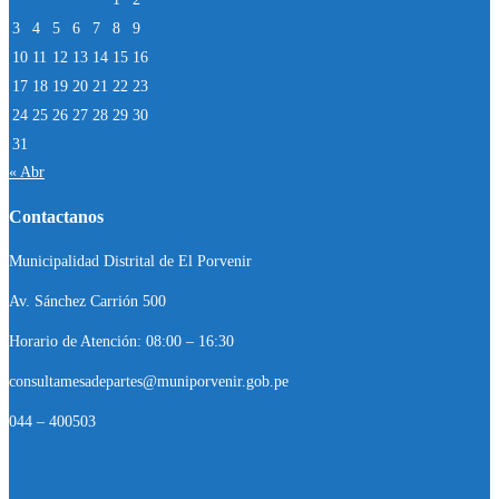
3
4
5
6
7
8
9
10
11
12
13
14
15
16
17
18
19
20
21
22
23
24
25
26
27
28
29
30
31
« Abr
Contactanos
Municipalidad Distrital de El Porvenir
Av. Sánchez Carrión 500
Horario de Atención: 08:00 – 16:30
consultamesadepartes@muniporvenir.gob.pe
044 – 400503