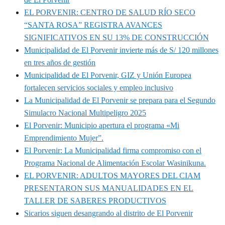
EL PORVENIR: CENTRO DE SALUD RÍO SECO
“SANTA ROSA” REGISTRA AVANCES
SIGNIFICATIVOS EN SU 13% DE CONSTRUCCIÓN
Municipalidad de El Porvenir invierte más de S/ 120 millones
en tres años de gestión
Municipalidad de El Porvenir, GIZ y Unión Europea
fortalecen servicios sociales y empleo inclusivo
La Municipalidad de El Porvenir se prepara para el Segundo
Simulacro Nacional Multipeligro 2025
El Porvenir: Municipio apertura el programa «Mi
Emprendimiento Mujer”.
El Porvenir: La Municipalidad firma compromiso con el
Programa Nacional de Alimentación Escolar Wasinikuna.
EL PORVENIR: ADULTOS MAYORES DEL CIAM
PRESENTARON SUS MANUALIDADES EN EL
TALLER DE SABERES PRODUCTIVOS
Sicarios siguen desangrando al distrito de El Porvenir