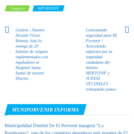
Categoría
IMPORTANTE
Gestión | Nuestro
Gestionando
Alcalde Víctor
seguridad para Mi
Rebaza, hizo la
Porvenir |
entrega de 20
Articulando
balones de oxigeno
esfuerzos por la
implementados con
seguridad
reguladores al
ciudadana del
Hospital Santa
distrito
Isabel de nuestro
MDEP,PNP y
Distrito.
JUNTAS
VECINALES
trabajando juntos.
MUNIPORVENIR INFORMA
Municipalidad Distrital De El Porvenir inaugura “La
Bombonera”, uno de los complejos deportivos más grandes de El