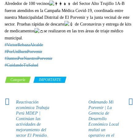
Alrededor de 100 vecinos
del Sector Alto Trujillo 1A-B
fueron atendidos en la Campaña Médica Covid-19, coordinada entre
nuestra Municipalidad Distrital de El Porvenir y la junta vecinal de este
sector. Pruebas rápidas de descarte
de Coronavirus y entrega de kits
de medicamentos
se realizaron en las tres áreas de triaje médico
municipal.
#VictorRebazaAlcalde
#PorUnBuenPorvenir
#JuntosPorNuestroPorvenir
#CuidandoTuSalud
Categoría
IMPORTANTE
Reactivación
Ordenando Mi
económica Trabaja
Porvenir | La
Perú MDEP |
Gerencia de
Continúan las
Desarrollo
actividades de
Económico Local
mejoramiento del
realizó un
sector El Presidio.
operativo en el