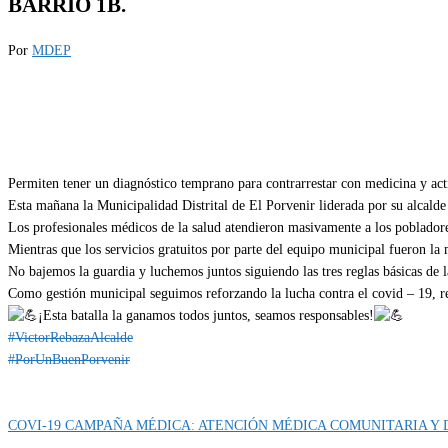
BARRIO 1B.
Por
MDEP
Permiten tener un diagnóstico temprano para contrarrestar con medicina y acti
Esta mañana la Municipalidad Distrital de El Porvenir liderada por su alcald
Los profesionales médicos de la salud atendieron masivamente a los pobladores
Mientras que los servicios gratuitos por parte del equipo municipal fueron la 
No bajemos la guardia y luchemos juntos siguiendo las tres reglas básicas de 
Como gestión municipal seguimos reforzando la lucha contra el covid – 19, rea
¡Esta batalla la ganamos todos juntos, seamos responsables!
#VictorRebazaAlcalde
#PorUnBuenPorvenir
Categoría
IMPORTANTE
COVI-19 CAMPAÑA MÉDICA: ATENCIÓN MÉDICA COMUNITARIA Y 