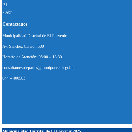
31
« Abr
Contactanos
Municipalidad Distrital de El Porvenir
Av. Sánchez Carrión 500
Horario de Atención: 08:00 – 16:30
consultamesadepartes@muniporvenir.gob.pe
044 – 400503
Municipalidad Distrital de El Porvenir
2025