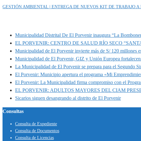
GESTIÓN AMBIENTAL | ENTREGA DE NUEVOS KIT DE TRABAJO A
MUNIPORVENIR INFORMA
Municipalidad Distrital De El Porvenir inaugura “La Bomboner
EL PORVENIR: CENTRO DE SALUD RÍO SECO “SANT
Municipalidad de El Porvenir invierte más de S/ 120 millones en
Municipalidad de El Porvenir, GIZ y Unión Europea fortalecen 
La Municipalidad de El Porvenir se prepara para el Segundo S
El Porvenir: Municipio apertura el programa «Mi Emprendimie
El Porvenir: La Municipalidad firma compromiso con el Progr
EL PORVENIR: ADULTOS MAYORES DEL CIAM PRE
Sicarios siguen desangrando al distrito de El Porvenir
Consultas
Consulta de Expediente
Consulta de Documentos
Consulta de Licencias