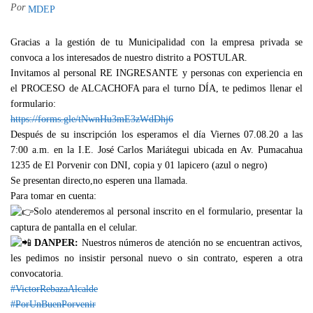
Por
MDEP
Gracias a la gestión de tu Municipalidad con la empresa privada se
convoca a los interesados de nuestro distrito a POSTULAR.
Invitamos al personal RE INGRESANTE y personas con experiencia en
el PROCESO de ALCACHOFA para el turno DÍA, te pedimos llenar el
formulario:
https://forms.gle/tNwnHu3mE3zWdDhj6
Después de su inscripción los esperamos el día Viernes 07.08.20 a las
7:00 a.m. en la I.E. José Carlos Mariátegui ubicada en Av. Pumacahua
1235 de El Porvenir con DNI, copia y 01 lapicero (azul o negro)
Se presentan directo,no esperen una llamada.
Para tomar en cuenta:
Solo atenderemos al personal inscrito en el formulario, presentar la
captura de pantalla en el celular.
DANPER:
Nuestros números de atención no se encuentran activos,
les pedimos no insistir personal nuevo o sin contrato, esperen a otra
convocatoria.
#VictorRebazaAlcalde
#PorUnBuenPorvenir