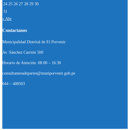
24
25
26
27
28
29
30
31
« Abr
Contactanos
Municipalidad Distrital de El Porvenir
Av. Sánchez Carrión 500
Horario de Atención: 08:00 – 16:30
consultamesadepartes@muniporvenir.gob.pe
044 – 400503