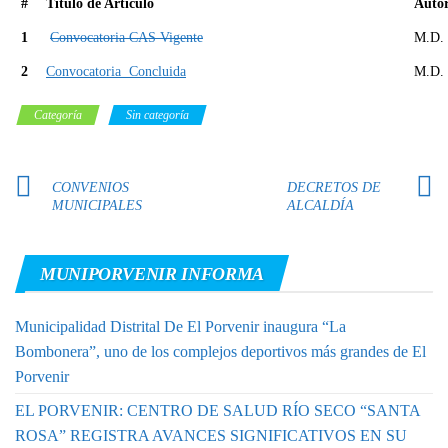
#
Título de Artículo
Auto
1
Convocatoria CAS Vigente
M.D. 
2
Convocatoria Concluida
M.D. 
Categoría
Sin categoría
CONVENIOS
DECRETOS DE
MUNICIPALES
ALCALDÍA
MUNIPORVENIR INFORMA
Municipalidad Distrital De El Porvenir inaugura “La
Bombonera”, uno de los complejos deportivos más grandes de El
Porvenir
EL PORVENIR: CENTRO DE SALUD RÍO SECO “SANTA
ROSA” REGISTRA AVANCES SIGNIFICATIVOS EN SU