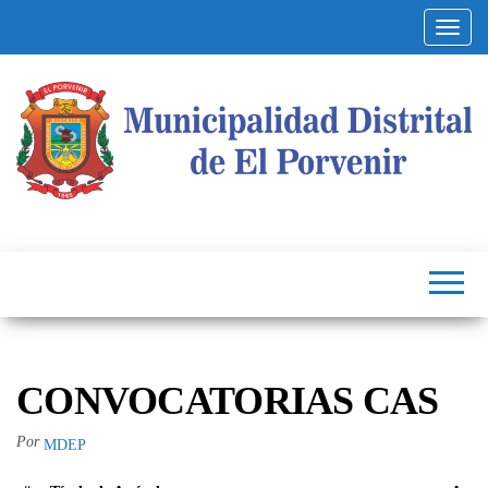
Altern
Municipalidad
Capital
del
Distrital de El
Calzado
Peruano
Porvenir
CONVOCATORIAS CAS
Por
MDEP