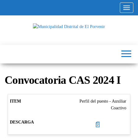
Altern
Municipalidad
Capital
del
Distrital de El
Calzado
Peruano
Porvenir
Convocatoria CAS 2024 I
Perfil del puesto - Auxiliar
Coactivo
📄