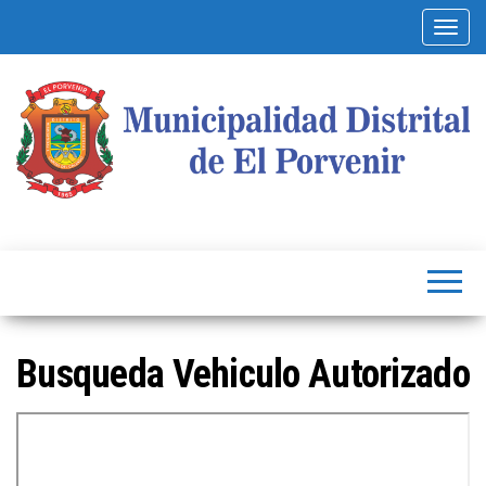
Alterna
Municipalidad
Capital
del
Distrital de El
Calzado
Peruano
Porvenir
Busqueda Vehiculo Autorizado