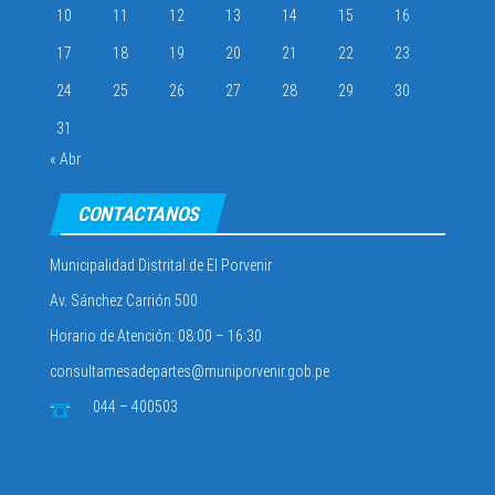
10
11
12
13
14
15
16
17
18
19
20
21
22
23
24
25
26
27
28
29
30
31
« Abr
CONTACTANOS
Municipalidad Distrital de El Porvenir
Av. Sánchez Carrión 500
Horario de Atención: 08:00 – 16:30
consultamesadepartes@muniporvenir.gob.pe
044 – 400503