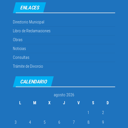
ENLACES
Directorio Municipal
Libro de Reclamaciones
Obras
Noticias
Consultas
Trámite de Divorcio
CALENDARIO
agosto 2026
L
M
X
J
V
S
D
1
2
3
4
5
6
7
8
9