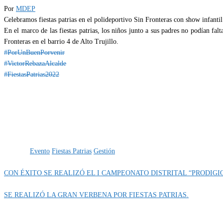
Por
MDEP
Celebramos fiestas patrias en el polideportivo Sin Fronteras con show infanti
En el marco de las fiestas patrias, los niños junto a sus padres no podían fal
Fronteras en el barrio 4 de Alto Trujillo.
#PorUnBuenPorvenir
#VictorRebazaAlcalde
#FiestasPatrias2022
Categoría
IMPORTANTE
Etiquetas
Evento
Fiestas Patrias
Gestión
CON ÉXITO SE REALIZÓ EL I CAMPEONATO DISTRITAL “PRODIGI
SE REALIZÓ LA GRAN VERBENA POR FIESTAS PATRIAS.
MUNIPORVENIR INFORMA