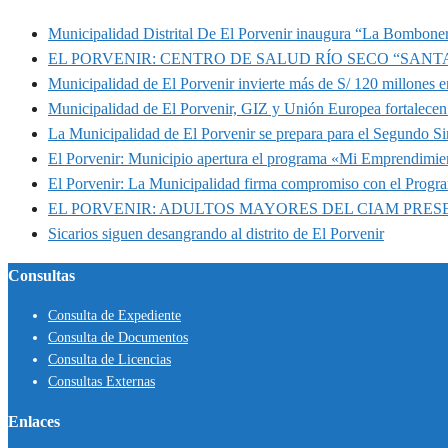
Municipalidad Distrital De El Porvenir inaugura “La Bomboner
EL PORVENIR: CENTRO DE SALUD RÍO SECO “SANT
Municipalidad de El Porvenir invierte más de S/ 120 millones en
Municipalidad de El Porvenir, GIZ y Unión Europea fortalecen 
La Municipalidad de El Porvenir se prepara para el Segundo S
El Porvenir: Municipio apertura el programa «Mi Emprendimie
El Porvenir: La Municipalidad firma compromiso con el Progr
EL PORVENIR: ADULTOS MAYORES DEL CIAM PRE
Sicarios siguen desangrando al distrito de El Porvenir
Consultas
Consulta de Expediente
Consulta de Documentos
Consulta de Licencias
Consultas Externas
Enlaces