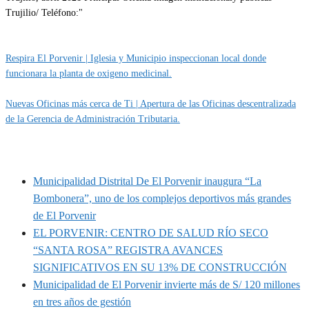
Categoría
EMPLEOS
Respira El Porvenir | Iglesia y Municipio inspeccionan local donde
funcionara la planta de oxigeno medicinal.
Nuevas Oficinas más cerca de Ti | Apertura de las Oficinas descentralizada
de la Gerencia de Administración Tributaria.
MUNIPORVENIR INFORMA
Municipalidad Distrital De El Porvenir inaugura “La
Bombonera”, uno de los complejos deportivos más grandes
de El Porvenir
EL PORVENIR: CENTRO DE SALUD RÍO SECO
“SANTA ROSA” REGISTRA AVANCES
SIGNIFICATIVOS EN SU 13% DE CONSTRUCCIÓN
Municipalidad de El Porvenir invierte más de S/ 120 millones
en tres años de gestión