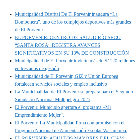
MUNIPORVENIR INFORMA
Municipalidad Distrital De El Porvenir inaugura “La
Bombonera”, uno de los complejos deportivos más grandes
de El Porvenir
EL PORVENIR: CENTRO DE SALUD RÍO SECO
“SANTA ROSA” REGISTRA AVANCES
SIGNIFICATIVOS EN SU 13% DE CONSTRUCCIÓN
Municipalidad de El Porvenir invierte más de S/ 120 millones
en tres años de gestión
Municipalidad de El Porvenir, GIZ y Unión Europea
fortalecen servicios sociales y empleo inclusivo
La Municipalidad de El Porvenir se prepara para el Segundo
Simulacro Nacional Multipeligro 2025
El Porvenir: Municipio apertura el programa «Mi
Emprendimiento Mujer”.
El Porvenir: La Municipalidad firma compromiso con el
Programa Nacional de Alimentación Escolar Wasinikuna.
EL PORVENIR: ADULTOS MAYORES DEL CIAM