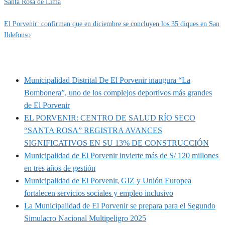
Santa Rosa de Lima
El Porvenir: confirman que en diciembre se concluyen los 35 diques en San
Ildefonso
MUNIPORVENIR INFORMA
Municipalidad Distrital De El Porvenir inaugura “La
Bombonera”, uno de los complejos deportivos más grandes
de El Porvenir
EL PORVENIR: CENTRO DE SALUD RÍO SECO
“SANTA ROSA” REGISTRA AVANCES
SIGNIFICATIVOS EN SU 13% DE CONSTRUCCIÓN
Municipalidad de El Porvenir invierte más de S/ 120 millones
en tres años de gestión
Municipalidad de El Porvenir, GIZ y Unión Europea
fortalecen servicios sociales y empleo inclusivo
La Municipalidad de El Porvenir se prepara para el Segundo
Simulacro Nacional Multipeligro 2025