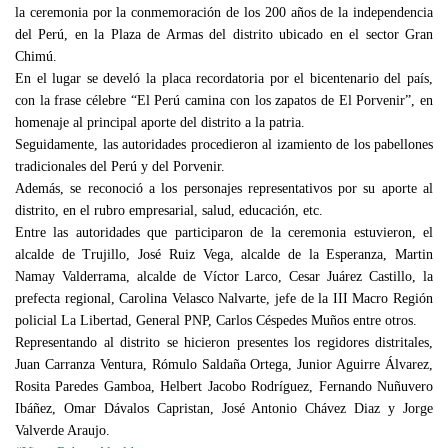
la ceremonia por la conmemoración de los 200 años de la independencia
del Perú, en la Plaza de Armas del distrito ubicado en el sector Gran
Chimú.
En el lugar se develó la placa recordatoria por el bicentenario del país,
con la frase célebre “El Perú camina con los zapatos de El Porvenir”, en
homenaje al principal aporte del distrito a la patria.
Seguidamente, las autoridades procedieron al izamiento de los pabellones
tradicionales del Perú y del Porvenir.
Además, se reconoció a los personajes representativos por su aporte al
distrito, en el rubro empresarial, salud, educación, etc.
Entre las autoridades que participaron de la ceremonia estuvieron, el
alcalde de Trujillo, José Ruiz Vega, alcalde de la Esperanza, Martin
Namay Valderrama, alcalde de Víctor Larco, Cesar Juárez Castillo, la
prefecta regional, Carolina Velasco Nalvarte, jefe de la III Macro Región
policial La Libertad, General PNP, Carlos Céspedes Muños entre otros.
Representando al distrito se hicieron presentes los regidores distritales,
Juan Carranza Ventura, Rómulo Saldaña Ortega, Junior Aguirre Álvarez,
Rosita Paredes Gamboa, Helbert Jacobo Rodríguez, Fernando Nuñuvero
Ibáñez, Omar Dávalos Capristan, José Antonio Chávez Diaz y Jorge
Valverde Araujo.