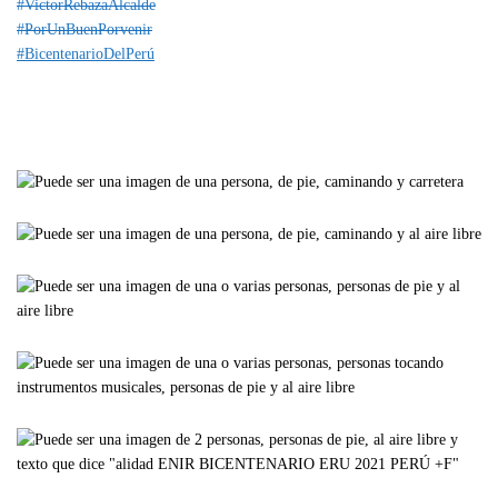
#VictorRebazaAlcalde
#PorUnBuenPorvenir
#BicentenarioDelPerú