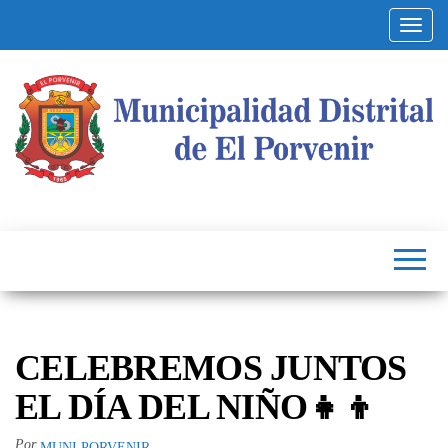
Altern
Municipalidad
Capital
del
Distrital de El
Calzado
Peruano
Porvenir
CELEBREMOS JUNTOS
EL DÍA DEL NIÑO👧👦
Por
MUNI PORVENIR