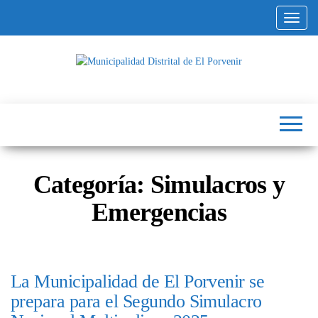
Saltar
Altern
al
contenido
Municipalidad
Capital
del
Distrital de El
Calzado
Peruano
Porvenir
Categoría:
Simulacros y
Emergencias
La Municipalidad de El Porvenir se
prepara para el Segundo Simulacro