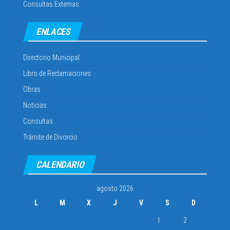
Consultas Externas
ENLACES
Directorio Municipal
Libro de Reclamaciones
Obras
Noticias
Consultas
Trámite de Divorcio
CALENDARIO
agosto 2026
L
M
X
J
V
S
D
1
2