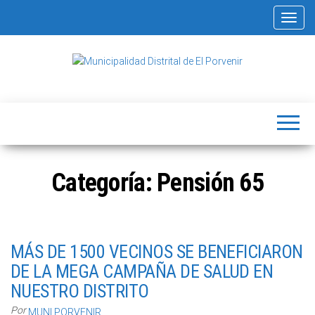
Alterna
Municipalidad
Capital
del
Distrital de El
Calzado
Peruano
Porvenir
Categoría:
Pensión 65
MÁS DE 1500 VECINOS SE BENEFICIARON
DE LA MEGA CAMPAÑA DE SALUD EN
NUESTRO DISTRITO
Por
MUNI PORVENIR