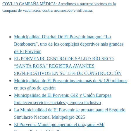
COVI-19 CAMPAÑA MÉDICA: Atendimos a nuestros vecinos en la
campaña de vacunación contra neumococo e influenza.
MUNIPORVENIR INFORMA
Municipalidad Distrital De El Porvenir inaugura “La
Bombonera”, uno de los complejos deportivos más grandes
de El Porvenir
EL PORVENIR: CENTRO DE SALUD RÍO SECO
“SANTA ROSA” REGISTRA AVANCES
SIGNIFICATIVOS EN SU 13% DE CONSTRUCCIÓN
Municipalidad de El Porvenir invierte más de S/ 120 millones
en tres años de gestión
Municipalidad de El Porvenir, GIZ y Unión Europea
fortalecen servicios sociales y empleo inclusivo
La Municipalidad de El Porvenir se prepara para el Segundo
Simulacro Nacional Multipeligro 2025
El Porvenir: Municipio apertura el programa «Mi